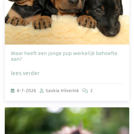
Waar heeft een jonge pup werkelijk behoefte
aan?
lees verder
8-7-2026
Saskia Hilverink
2