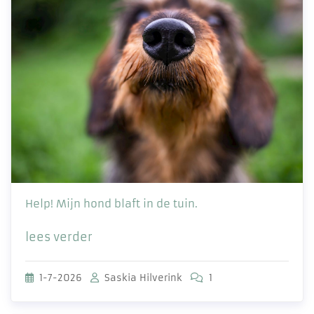
Help! Mijn hond blaft in de tuin.
lees verder
1-7-2026
Saskia Hilverink
1